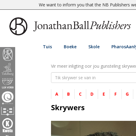
We want to inform you that the NB Publishers web
Tuis
Boeke
Skole
PharosAanl
Vir meer inligting oor jou gunsteling skrywer
A
B
C
D
E
F
G
Skrywers