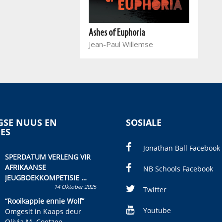
Ashes of Euphoria
Jean-Paul Willemse
SE NUUS EN
SOSIALE
IES
Jonathan Ball Facebook
SPERDATUM VERLENG VIR
AFRIKAANSE
NB Schools Facebook
JEUGBOEKKOMPETISIE
14 Oktober 2025
Skryf ’n jeugboek of
Twitter
kinderboek en staan ’n
“Rooikappie ennie Wolf”
kans om R50 000 te wen!
Youtube
Omgesit in Kaaps deur
Olivia M. Coetzee