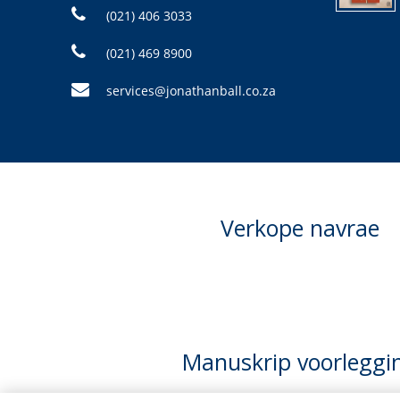
(021) 406 3033
(021) 469 8900
services@jonathanball.co.za
Verkope navrae
Manuskrip voorleggi