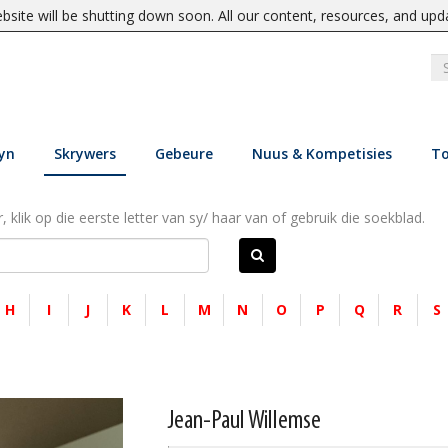
site will be shutting down soon. All our content, resources, and upd
yn
Skrywers
Gebeure
Nuus & Kompetisies
To
, klik op die eerste letter van sy/ haar van of gebruik die soekblad.
H
I
J
K
L
M
N
O
P
Q
R
S
Jean-Paul Willemse