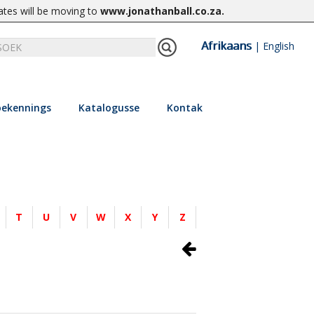
ates will be moving to
www.jonathanball.co.za
.
Afrikaans
|
English
ekennings
Katalogusse
Kontak
T
U
V
W
X
Y
Z